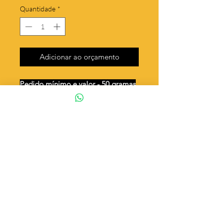
Quantidade
*
Adicionar ao orçamento
Pedido mínimo e valor - 50 gramas
Unidades por 50g: 101 peças
(aprox.)
Folha curvada lisa
Valor por quilo
: R$ 638,00
Quantidade aproximada por quilo
:
2036 peças
Tamanho
: ↕ 18 mm
Peso unitário
: 0,491
Material
: Latão bruto (sem banho)
◦ Fabricação própria 100% brasileira