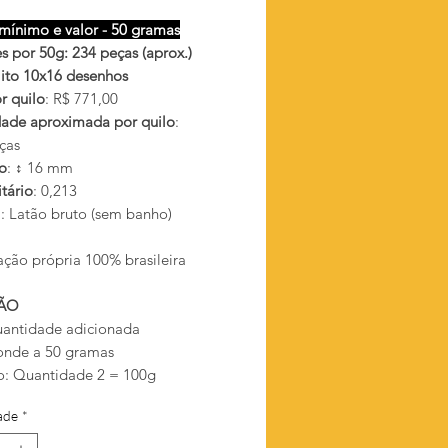
mínimo e valor - 50 gramas
s por 50g: 234 peças (aprox.)
lito 10x16 desenhos
r quilo
: R$ 771,00
ade aproximada por quilo
:
ças
o
: ↕ 16 mm
tário
: 0,213
l
: Latão bruto (sem banho)
ação própria 100% brasileira
ÃO
antidade adicionada
onde a 50 gramas
: Quantidade 2 = 100g
ade
*