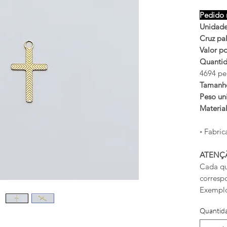
Pedido 
Unidade
Cruz pa
Valor po
Quantid
4694 pe
Tamanh
Peso uni
Materia
◦ Fabric
ATENÇ
Cada qu
corresp
Exemplo
Quantid