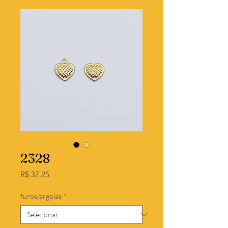
2328
Preço
R$ 37,25
furos/argolas
*