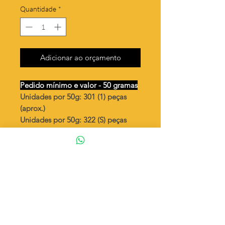
Quantidade
*
Adicionar ao orçamento
Pedido mínimo e valor - 50 gramas
Unidades por 50g: 301 (1) peças
(aprox.)
Unidades por 50g: 322 (S) peças
(aprox.)
Coração pequeno trançado
Valor por quilo
: R$ 745,00
Quantidade aproximada por quilo
:
6024 (1)
Quantidade aproximada por quilo
:
6451 (S)
Tamanho
: ↕ 9 mm
Peso unitário
: 0,166 (1)