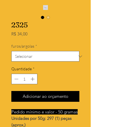
2325
Preço
R$ 34,00
furos/argolas
*
Quantidade
*
Adicionar ao orçamento
Pedido mínimo e valor - 50 gramas
Unidades por 50g: 297 (1) peças
(aprox.)