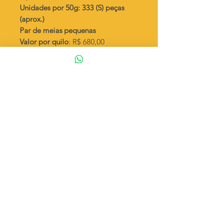
Unidades por 50g: 333 (S) peças
(aprox.)
Par de meias pequenas
Valor por quilo
: R$ 680,00
Quantidade aproximada por quilo
:
5952 peças (1)
Quantidade aproximada por quilo
:
6666 peças (S)
Tamanho
: ↕ 8 mm
Peso unitário
: 0,168 (1)
Peso unitário
: 0,15 (S)
Material
: Latão bruto (sem banho)
◦ Fabricação própria 100% brasileira
ATENÇÃO
Cada quantidade adicionada
corresponde a 50 gramas
Exemplo: Quantidade 2 = 100g