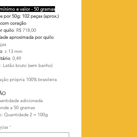
mínimo e valor - 50 gramas
s por 50g: 102 peças (aprox.)
 com coração
r quilo
: R$ 718,00
ade aproximada por quilo
:
ças
o
: ↕ 13 mm
tário
: 0,49
l
: Latão bruto (sem banho)
ação própria 100% brasileira
ÃO
antidade adicionada
onde a 50 gramas
: Quantidade 2 = 100g
golas
*