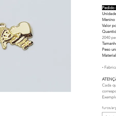
Pedido 
Unidade
Menino
Valor po
Quantid
2040 pe
Tamanh
Peso uni
Materia
◦ Fabric
ATENÇ
Cada qu
corresp
Exemplo
furos/ar