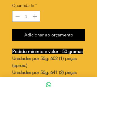
Quantidade
*
Adicionar ao orçamento
Pedido mínimo e valor - 50 gramas
Unidades por 50g: 602 (1) peças
(aprox.)
Unidades por 50g: 641 (2) peças
(aprox.)
Circulo/bolinha 6mm lisa vazada
Valor por quilo
: R$ 692,00
Quantidade aproximada por quilo
:
12048 peças (1)
Quantidade aproximada por quilo
:
12820 peças (2)
Tamanho
: Ø 6 mm
Peso unitário
: 0,083 (1)