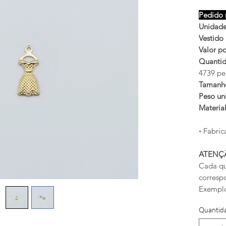
Pedido 
Unidade
Vestido
Valor po
Quantid
4739 pe
Tamanh
Peso uni
Materia
◦ Fabric
ATENÇ
Cada qu
corresp
Exemplo
Quantid