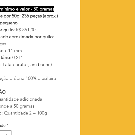
mínimo e valor - 50 gramas
s por 50g: 236 peças (aprox.)
 pequeno
r quilo
: R$ 851,00
ade aproximada por quilo
:
ças
o
: ↕ 14 mm
tário
: 0,211
l
: Latão bruto (sem banho)
ação própria 100% brasileira
ÃO
antidade adicionada
onde a 50 gramas
: Quantidade 2 = 100g
ade
*