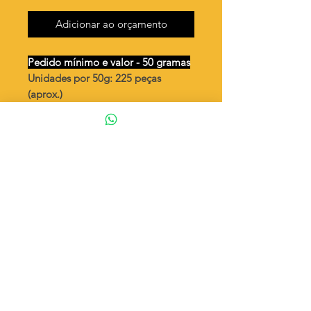
Adicionar ao orçamento
Pedido mínimo e valor - 50 gramas
Unidades por 50g: 225 peças
(aprox.)
Peixe pequeno 1 argola duplo
(peça vendida
aberta
Valor por quilo
: R$ 771,00
Quantidade aproximada por quilo
:
4504 peças
Tamanho
: ↕ 27 mm (↕ 11 mm peça
dobrada)
Peso unitário
: 0,222
Material
: Latão bruto (sem banho)
◦ Fabricação própria 100% brasileira
ATENÇÃO