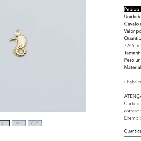
Pedido 
Unidade
Cavalo 
Valor po
Quantid
7246 pe
Tamanh
Peso uni
Materia
◦ Fabric
ATENÇ
Cada qu
corresp
Exemplo
Quantid