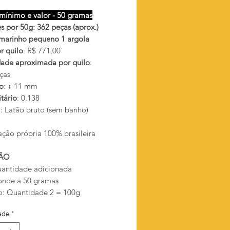
mínimo e valor - 50 gramas
s por 50g: 362 peças (aprox.)
marinho pequeno 1 argola
r quilo
: R$ 771,00
ade aproximada por quilo
:
ças
o
: ↕ 11 mm
tário
: 0,138
l
: Latão bruto (sem banho)
ação própria 100% brasileira
ÃO
antidade adicionada
onde a 50 gramas
: Quantidade 2 = 100g
ade
*