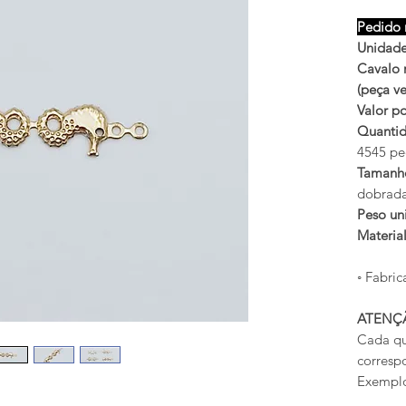
Pedido 
Unidade
Cavalo 
(peça v
Valor po
Quantid
4545 pe
Tamanh
dobrada
Peso uni
Materia
◦ Fabric
ATENÇ
Cada qu
corresp
Exemplo