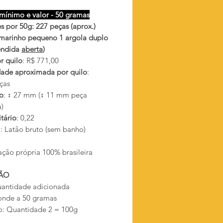
mínimo e valor - 50 gramas
s por 50g: 227 peças (aprox.)
marinho pequeno 1 argola duplo
endida
aberta
)
r quilo
: R$ 771,00
ade aproximada por quilo
:
ças
o
: ↕ 27 mm (↕ 11 mm peça
)
tário
: 0,22
l
: Latão bruto (sem banho)
ação própria 100% brasileira
ÃO
antidade adicionada
onde a 50 gramas
: Quantidade 2 = 100g