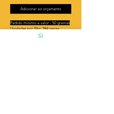
Adicionar ao orçamento
Pedido mínimo e valor - 50 gramas
Unidades por 50g: 284 peças
(aprox.)
Tartaruga pequena 1 argola
Valor por quilo
: R$ 771,00
Quantidade aproximada por quilo
:
5681 peças
Tamanho
: ↕ 11 mm
Peso unitário
: 0,176
Material
: Latão bruto (sem banho)
◦ Fabricação própria 100% brasileira
ATENÇÃO
Cada quantidade adicionada
corresponde a 50 gramas