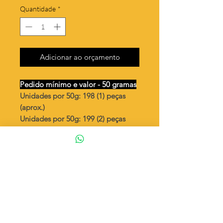
Quantidade
*
Adicionar ao orçamento
Pedido mínimo e valor - 50 gramas
Unidades por 50g: 198 (1) peças
(aprox.)
Unidades por 50g: 199 (2) peças
(aprox.)
Palito 3x20mm craquelado
Valor por quilo
: R$ 692,00
Quantidade aproximada por quilo
:
3968 peças (1)
Quantidade aproximada por quilo
:
3984 peças (2)
Tamanho
: ↕ 20 mm
Peso unitário
: 0,252 (1)