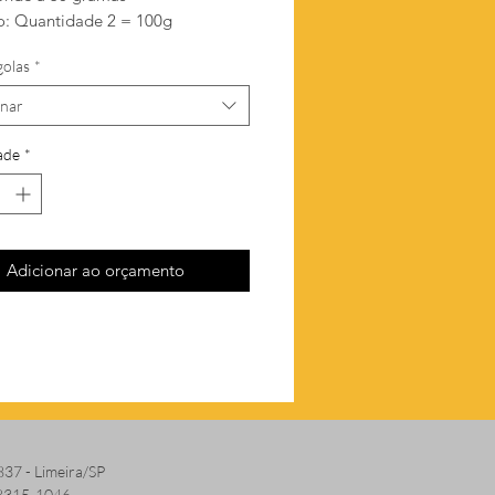
: Quantidade 2 = 100g
golas
*
onar
ade
*
Adicionar ao orçamento
837 - Limeira/SP
 8315-1046