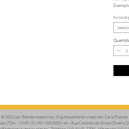
Exemplo
furos/ar
Seleci
Quantid
© 2023 por Estrela Acessórios. Orgulhosamente criado por Carla Francis.
erias LTDA. - CNPJ: 01.989.705/0001-46 - Rua Candido de Souza Oliveira 2
s@estrelabijouterias.com.br
- Telefone: (19) 3445-7700 - Whatsapp (19) 9