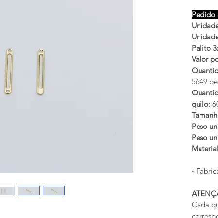
Pedido 
Unidades
Unidades
Palito
Valor po
Quantid
5649 peç
Quantid
quilo:
60
Tamanh
Peso uni
Peso uni
Materia
◦ Fabric
ATENÇ
Cada qu
corresp