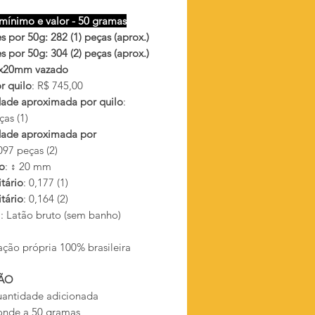
mínimo e valor - 50 gramas
 por 50g: 282 (1) peças (aprox.)
 por 50g: 304 (2) peças (aprox.)
 3x20mm vazado
r quilo
: R$ 745,00
ade aproximada por quilo
:
as (1)
ade aproximada por
97 peças (2)
o
: ↕ 20 mm
tário
: 0,177 (1)
tário
: 0,164 (2)
l
: Latão bruto (sem banho)
ação própria 100% brasileira
ÃO
antidade adicionada
onde a 50 gramas