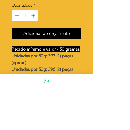
Quantidade
*
Adicionar ao orçamento
Pedido mínimo e valor - 50 gramas
Unidades por 50g: 393 (1) peças
(aprox.)
Unidades por 50g: 396 (2) peças
(aprox.)
Palito 3x15mm craquelado vazado
Valor por quilo
: R$ 745,00
Quantidade aproximada por quilo
:
7874 peças (1)
Quantidade aproximada por quilo
:
7936 peças (2)
Tamanho
: ↕ 15 mm
Peso unitário
: 0,127 (1)