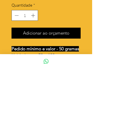
Quantidade
*
Adicionar ao orçamento
Pedido mínimo e valor - 50 gramas
Unidades por 50g: 100 peças
(aprox.)
Pingente com moldura - modelos
Valor por quilo
: R$ 692,00
Quantidade aproximada por quilo
:
2016 peças
Tamanho
: ↕ 18 mm
Peso unitário
: 0,496
Material
: Latão bruto (sem banho)
coração de jesus nossa senhora do
carmo
◦ Fabricação própria 100% brasileira