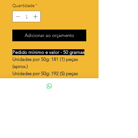
Quantidade
*
Adicionar ao orçamento
Pedido mínimo e valor - 50 gramas
Unidades por 50g: 181 (1) peças
(aprox.)
Unidades por 50g: 192 (S) peças
(aprox.)
Coração flechado pequeno
Valor por quilo
: R$ 825,00
Quantidade aproximada por quilo
:
3623 peças (1)
Quantidade aproximada por quilo
:
3846peças (S)
Tamanho
: ↕ 12 mm
Peso unitário
: 0,276 (1)