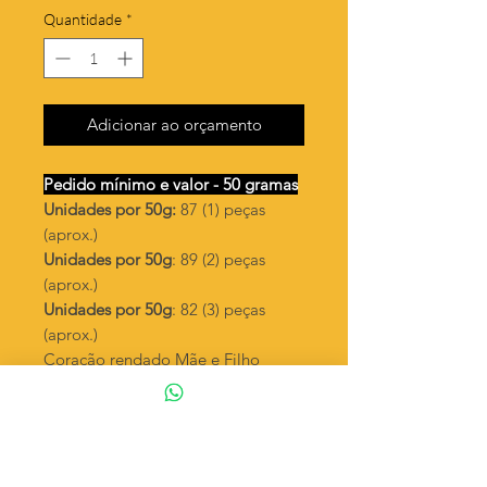
Quantidade
*
Adicionar ao orçamento
Pedido mínimo e valor - 50 gramas
Unidades por 50g:
87 (1) peças
(aprox.)
Unidades por 50g
: 89 (2) peças
(aprox.)
Unidades por 50g
: 82 (3) peças
(aprox.)
Coração rendado Mãe e Filho
Valor por quilo
: R$ 718,00
Quantidade aproximada por quilo
:
1742 peças (1)
Quantidade aproximada por quilo
:
1788 peças (2)