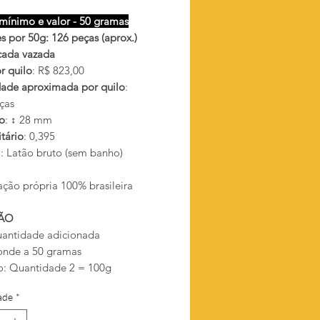
mínimo e valor - 50 gramas
s por 50g: 126 peças (aprox.)
scada vazada
r quilo
: R$ 823,00
ade aproximada por quilo
:
ças
o
: ↕ 28 mm
tário
: 0,395
l
: Latão bruto (sem banho)
ação própria 100% brasileira
ÃO
antidade adicionada
onde a 50 gramas
: Quantidade 2 = 100g
ade
*