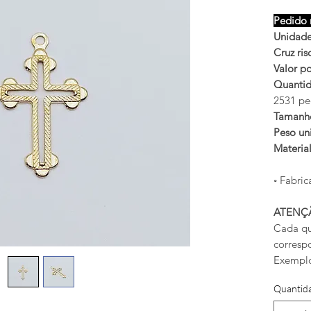
Pedido 
Unidade
Cruz ri
Valor po
Quantid
2531 pe
Tamanh
Peso uni
Materia
◦ Fabric
ATENÇ
Cada qu
corresp
Exemplo
Quantid