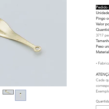
Pedido 
Unidade
Pingo o
Valor po
Quantid
3717 pe
Tamanh
Peso uni
Materia
◦ Fabric
ATENÇ
Cada qu
corresp
Exemplo
Quantid