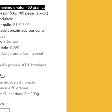
mínimo e valor - 50 gramas
s por 50g: 185 peças (aprox.)
ndulado
r quilo
: R$ 745,00
ade aproximada por quilo
:
ças
o
: ↕ 24 mm
tário
: 0,269
l
: Latão bruto (sem banho)
ação própria 100% brasileira
ÃO
antidade adicionada
onde a 50 gramas
: Quantidade 2 = 100g
ade
*