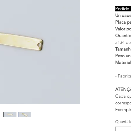
Pedido 
Unidade
Placa pa
Valor po
Quantid
3134 pe
Tamanh
Peso uni
Materia
◦ Fabric
ATENÇ
Cada qu
corresp
Exemplo
Quantid