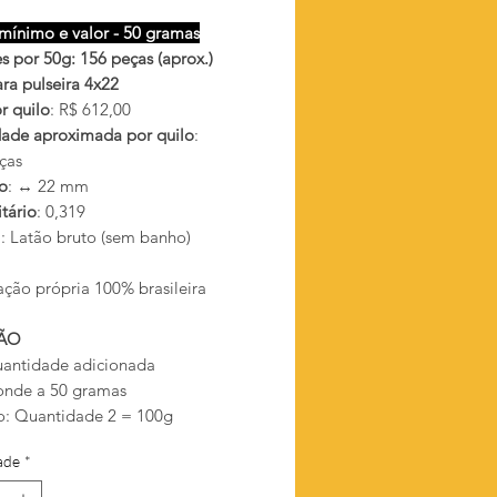
mínimo e valor - 50 gramas
s por 50g: 156 peças (aprox.)
ra pulseira 4x22
r quilo
: R$ 612,00
ade aproximada por quilo
:
ças
o
: ↔ 22 mm
tário
: 0,319
l
: Latão bruto (sem banho)
ação própria 100% brasileira
ÃO
antidade adicionada
onde a 50 gramas
: Quantidade 2 = 100g
ade
*