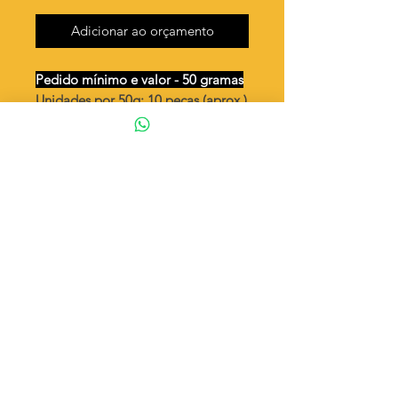
Adicionar ao orçamento
Pedido mínimo e valor - 50 gramas
Unidades por 50g: 10 peças (aprox.)
Medalha oval grande Nossa
Senhora Aparecida
Valor por quilo
: R$ 631,00
Quantidade aproximada por quilo
:
214 peças
Tamanho
: ↕ 40 mm
Peso unitário
: 4,67
Material
: Latão bruto (sem banho)
◦ Fabricação própria 100% brasileira
ATENÇÃO
Cada quantidade adicionada
corresponde a 50 gramas