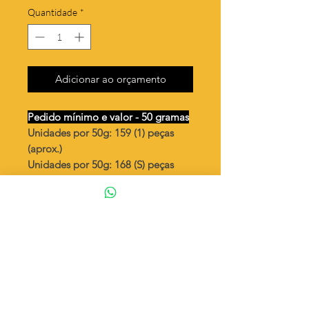
Quantidade
*
Adicionar ao orçamento
Pedido mínimo e valor - 50 gramas
Unidades por 50g: 159 (1) peças
(aprox.)
Unidades por 50g: 168 (S) peças
(aprox.)
Mão Hamsa / Mão de Fátima
Valor por quilo
: R$ 718,00
Quantidade aproximada por quilo
:
3184 peças (1)
Quantidade aproximada por quilo
:
3378 peças (S)
Tamanho
: ↕ 14 mm
Peso unitário
: 0,314 (1)