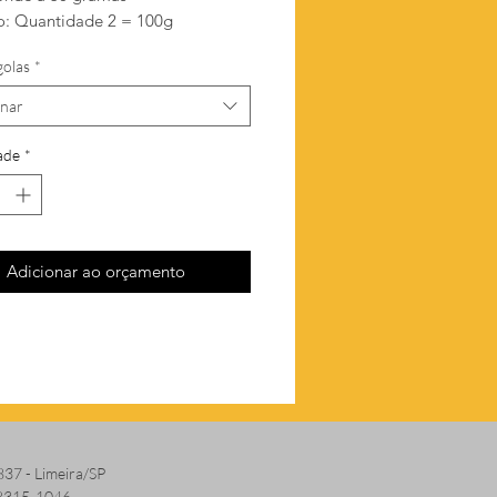
: Quantidade 2 = 100g
golas
*
onar
ade
*
Adicionar ao orçamento
837 - Limeira/SP
 8315-1046