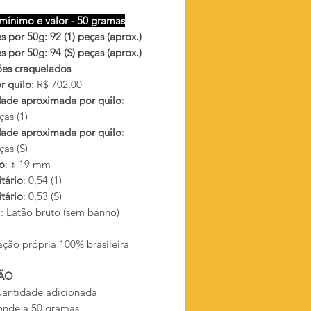
mínimo e valor - 50 gramas
 por 50g: 92 (1) peças (aprox.)
 por 50g: 94 (S) peças (aprox.)
ões craquelados
r quilo
: R$ 702,00
ade aproximada por quilo
:
as (1)
ade aproximada por quilo
:
as (S)
o
: ↕ 19 mm
tário
: 0,54 (1)
tário
: 0,53 (S)
l
: Latão bruto (sem banho)
ação própria 100% brasileira
ÃO
antidade adicionada
onde a 50 gramas