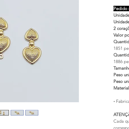
Pedido 
Unidades
Unidades
2 coraç
Valor po
Quantid
1851 peç
Quantid
1886 peç
Tamanh
Peso uni
Peso uni
Materia
◦ Fabric
ATENÇ
Cada qu
corresp