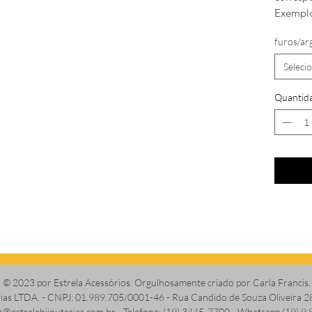
Exemplo
furos/ar
Seleci
Quantid
© 2023 por Estrela Acessórios. Orgulhosamente criado por Carla Francis.
erias LTDA. - CNPJ: 01.989.705/0001-46 - Rua Candido de Souza Oliveira 2
s@estrelabijouterias.com.br
- Telefone: (19) 3445-7700 - Whatsapp (19) 9