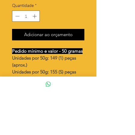
Quantidade
*
Adicionar ao orçamento
Pedido mínimo e valor - 50 gramas
Unidades por 50g: 149 (1) peças
(aprox.)
Unidades por 50g: 155 (S) peças
(aprox.)
Bailarina frente e verso
Valor por quilo
: R$ 745,00
Quantidade aproximada por quilo
:
2985 peças (1)
Quantidade aproximada por quilo
:
3115 peças (S)
Tamanho
: ↕ 23 mm
Peso unitário
: 0,335 (1)