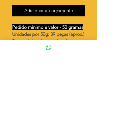
Adicionar ao orçamento
Pedido mínimo e valor - 50 gramas
Unidades por 50g: 39 peças (aprox.)
Pergaminho placa ondulado -
"Confie no Senhor de todo o seu
coração"
Valor por quilo
: R$ 612,00
Quantidade aproximada por quilo
:
786 peças
Tamanho
: ↕ 24 mm
Peso unitário
: 1,272
Material
: Latão bruto (sem banho)
◦ Fabricação própria 100% brasileira
ATENÇÃO
Cada quantidade adicionada