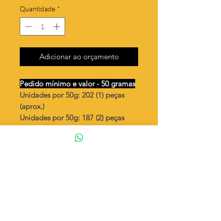
Quantidade
*
Adicionar ao orçamento
Pedido mínimo e valor - 50 gramas
Unidades por 50g: 202 (1) peças
(aprox.)
Unidades por 50g: 187 (2) peças
(aprox.)
3 corações vazados
Valor por quilo
: R$ 851,00
Quantidade aproximada por quilo
:
4048 peças (1)
Quantidade aproximada por quilo
:
3745 peças (2)
Tamanho
: ↕ 23 mm
Peso unitário
: 0,247 (1)