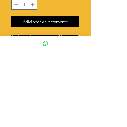
Adicionar ao orçamento
Pedido mínimo e valor - 50 gramas
Unidades por 50g: 68 peças (aprox.)
Coração esticado
Valor por quilo
: R$ 580,00
Quantidade aproximada por quilo
:
1366 peças
Tamanho
: ↕ 19 mm
Peso unitário
: 0,732
Material
: Latão bruto (sem banho)
◦ Fabricação própria 100% brasileira
ATENÇÃO
Cada quantidade adicionada