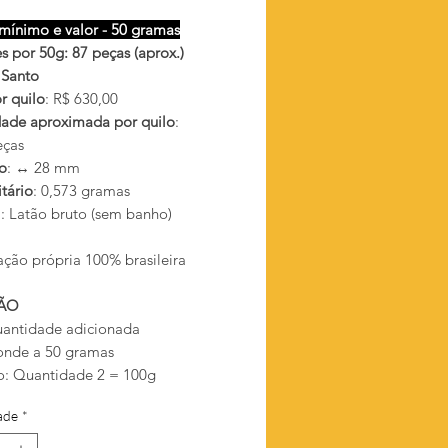
mínimo e valor - 50 gramas
s por 50g: 87 peças (aprox.)
 Santo
r quilo
: R$ 630,00
ade aproximada por quilo
:
eças
o
: ↔ 28 mm
tário
: 0,573 gramas
l
: Latão bruto (sem banho)
ação própria 100% brasileira
ÃO
antidade adicionada
onde a 50 gramas
: Quantidade 2 = 100g
ade
*