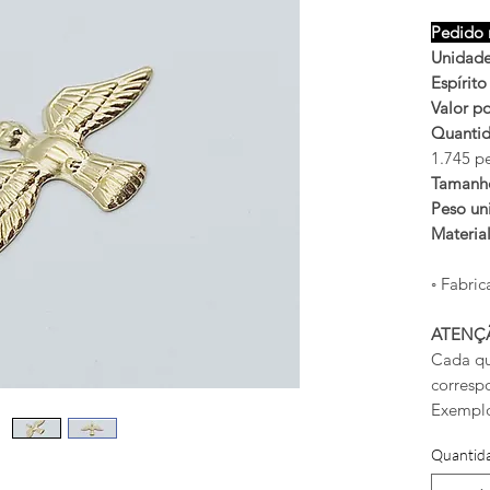
Pedido 
Unidade
Espírito
Valor po
Quantid
1.745 p
Tamanh
Peso uni
Materia
◦ Fabric
ATENÇ
Cada qu
corresp
Exemplo
Quantid