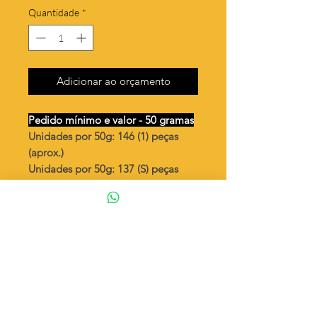
Quantidade
*
Adicionar ao orçamento
Pedido mínimo e valor - 50 gramas
Unidades por 50g: 146 (1) peças
(aprox.)
Unidades por 50g: 137 (S) peças
(aprox.)
Flor Tati 13mm
Valor por quilo
: R$ 638,00
Quantidade aproximada por quilo
:
2932 peças (1)
Quantidade aproximada por quilo
:
2754 peças (S)
Tamanho
: ↕ 13 mm
Peso unitário
: 0,341 (1)