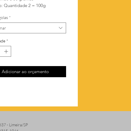
: Quantidade 2 = 100g
golas
*
onar
ade
*
Adicionar ao orçamento
837 - Limeira/SP
 8315-1046