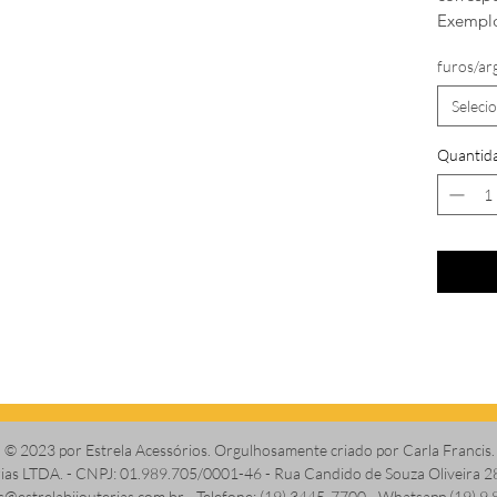
Exemplo
furos/ar
Seleci
Quantid
© 2023 por Estrela Acessórios. Orgulhosamente criado por Carla Francis.
erias LTDA. - CNPJ: 01.989.705/0001-46 - Rua Candido de Souza Oliveira 2
s@estrelabijouterias.com.br
- Telefone: (19) 3445-7700 - Whatsapp (19) 9