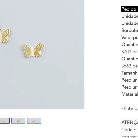
Pedido 
Unidades
Unidades
Borbole
Valor po
Quantid
3703 peç
Quantid
3663 peç
Tamanh
Peso uni
Peso uni
Materia
◦ Fabric
ATENÇ
Cada qu
corresp