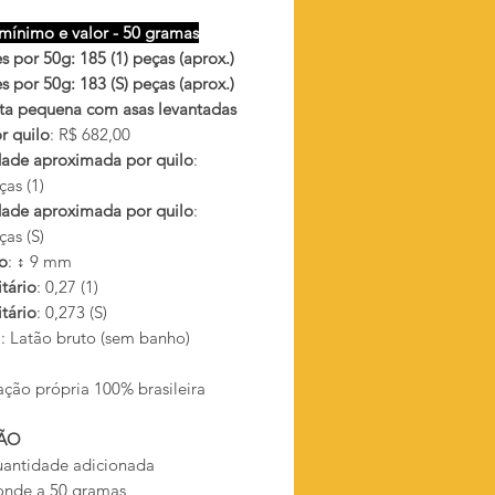
mínimo e valor - 50 gramas
 por 50g: 185 (1) peças (aprox.)
 por 50g: 183 (S) peças (aprox.)
ta pequena com asas levantadas
r quilo
: R$ 682,00
ade aproximada por quilo
:
as (1)
ade aproximada por quilo
:
as (S)
o
: ↕ 9 mm
tário
: 0,27 (1)
tário
: 0,273 (S)
l
: Latão bruto (sem banho)
ação própria 100% brasileira
ÃO
antidade adicionada
onde a 50 gramas