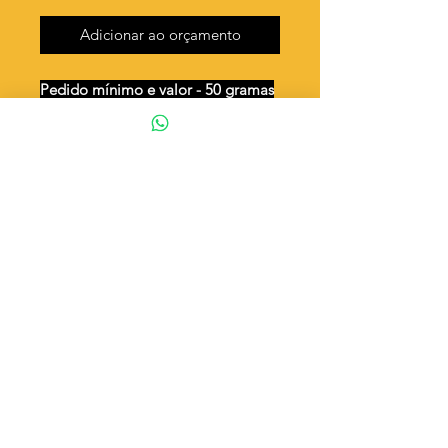
Adicionar ao orçamento
Pedido mínimo e valor - 50 gramas
Unidades por 50g: 46 peças (aprox.)
Chapéu e violão
Valor por quilo
: R$ 692,00
Quantidade aproximada por quilo
:
932 peças
Tamanho
: ↕ 20
Peso unitário
: 1,072
Material
: Latão bruto (sem banho)
◦ Fabricação própria 100% brasileira
ATENÇÃO
Cada quantidade adicionada
corresponde a 50 gramas
Exemplo: Quantidade 2 = 100g