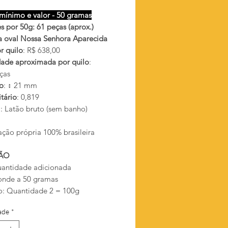
mínimo e valor - 50 gramas
s por 50g: 61 peças (aprox.)
 oval Nossa Senhora Aparecida
r quilo
: R$ 638,00
ade aproximada por quilo
:
ças
o
: ↕ 21 mm
tário
: 0,819
l
: Latão bruto (sem banho)
ação própria 100% brasileira
ÃO
antidade adicionada
onde a 50 gramas
: Quantidade 2 = 100g
ade
*