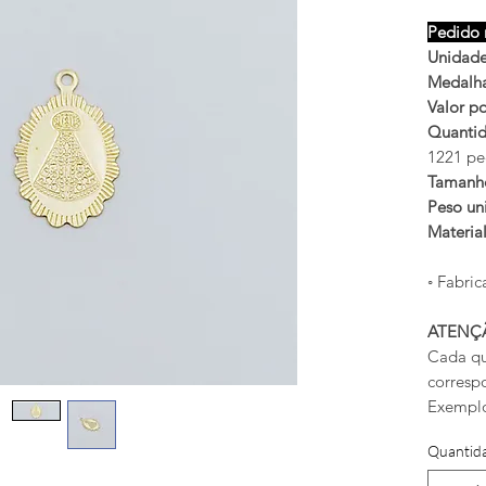
Pedido 
Unidade
Medalha
Valor po
Quantid
1221 pe
Tamanh
Peso uni
Materia
◦ Fabric
ATENÇ
Cada qu
corresp
Exemplo
Quantid