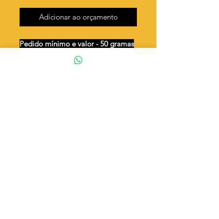
Adicionar ao orçamento
Pedido mínimo e valor - 50 gramas
Unidades por 50g: 70 peças (aprox.)
Cruz INRI
Valor por quilo
: R$ 851,00
Quantidade aproximada por quilo
:
1400 peças
Tamanho
: ↕ 35 mm
Peso unitário
: 0,714
Material
: Latão bruto (sem banho)
◦ Fabricação própria 100% brasileira
ATENÇÃO
Cada quantidade adicionada
corresponde a 50 gramas
Exemplo: Quantidade 2 = 100g