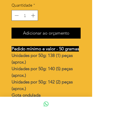
Quantidade
*
Adicionar ao orçamento
Pedido mínimo e valor - 50 gramas
Unidades por 50g: 138 (1) peças
(aprox.)
Unidades por 50g: 140 (S) peças
(aprox.)
Unidades por 50g: 142 (2) peças
(aprox.)
Gota ondulada
Valor por quilo
: R$ 692,00
Quantidade aproximada por quilo
:
2762 peças (1)
Quantidade aproximada por quilo
:
2801 peças (S)