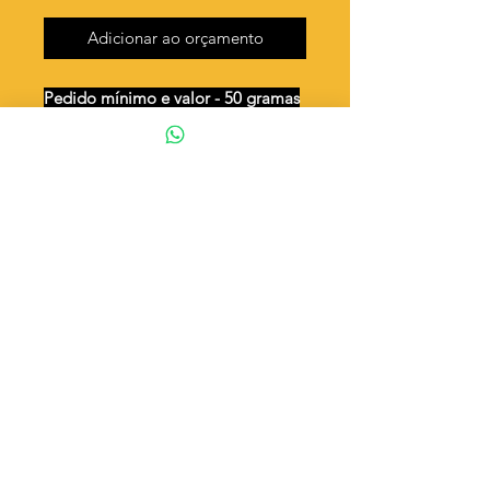
Adicionar ao orçamento
Pedido mínimo e valor - 50 gramas
Unidades por 50g: 54 peças (aprox.)
Cruz grande desenhada
Valor por quilo
: R$ 920,00
Quantidade aproximada por quilo
:
1090 peças
Tamanho
: ↕ 46 mm
Peso unitário
: 0,917
Material
: Latão bruto (sem banho)
◦ Fabricação própria 100% brasileira
ATENÇÃO
Cada quantidade adicionada
corresponde a 50 gramas
Exemplo: Quantidade 2 = 100g