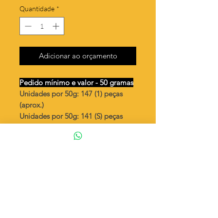
Quantidade
*
Adicionar ao orçamento
Pedido mínimo e valor - 50 gramas
Unidades por 50g: 147 (1) peças
(aprox.)
Unidades por 50g: 141 (S) peças
(aprox.)
Estrela com borda
Valor por quilo
: R$ 718,00
Quantidade aproximada por quilo
:
2958 peças (1)
Quantidade aproximada por quilo
:
2832 peças (S)
Tamanho
: ↕ 15 mm
Peso unitário
: 0,353 (1)