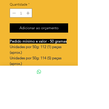
Quantidade
*
Adicionar ao orçamento
Pedido mínimo e valor - 50 gramas
Unidades por 50g: 112 (1) peças
(aprox.)
Unidades por 50g: 114 (S) peças
(aprox.)
Medalha redonda pequena Espirito
Santo
Valor por quilo
: R$ 692,00
Quantidade aproximada por quilo
:
2242 peças (1)
Quantidade aproximada por quilo
:
2283 peças (S)
Tamanho
: Ø 13 mm