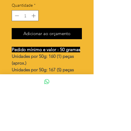
Quantidade
*
Adicionar ao orçamento
Pedido mínimo e valor - 50 gramas
Unidades por 50g: 160 (1) peças
(aprox.)
Unidades por 50g: 167 (S) peças
(aprox.)
Menina pequeno
Valor por quilo
: R$ 745,00
Quantidade aproximada por quilo
:
3215 peças (1)
Quantidade aproximada por quilo
:
3344 peças (S)
Tamanho
: ↕ 14 mm
Peso unitário
: 0,311 (1)