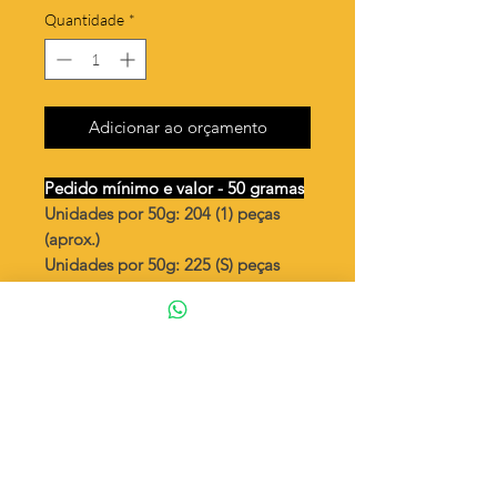
Quantidade
*
Adicionar ao orçamento
Pedido mínimo e valor - 50 gramas
Unidades por 50g: 204 (1) peças
(aprox.)
Unidades por 50g: 225 (S) peças
(aprox.)
Laço pequeno dupla face
Valor por quilo
: R$ 799,00
Quantidade aproximada por quilo
:
4098 peças (1)
Quantidade aproximada por quilo
:
4504 peças (S)
Tamanho
: ↕ 10 mm
Peso unitário
: 0,244 (1)