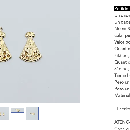
Pedido 
Unidades
Unidades
Nossa S
colar p
Valor po
Quantid
783 peça
Quantid
816 peça
Tamanh
Peso uni
Peso uni
Materia
◦ Fabric
ATENÇ
Cada qu