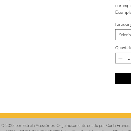
corresp
Exemplo
furos/ar
Seleci
Quantid
© 2023 por Estrela Acessórios. Orgulhosamente criado por Carla Francis.