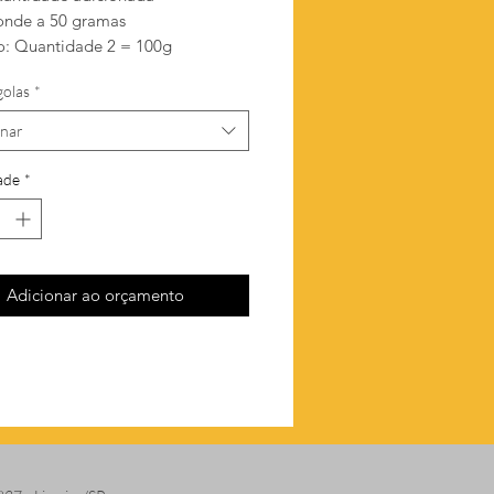
onde a 50 gramas
: Quantidade 2 = 100g
golas
*
onar
ade
*
Adicionar ao orçamento