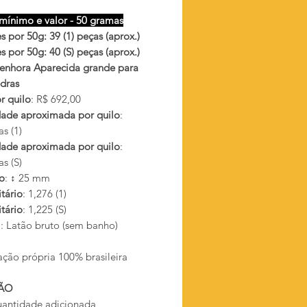
mínimo e valor - 50 gramas
 por 50g: 39 (1) peças (aprox.)
 por 50g: 40 (S) peças (aprox.)
enhora Aparecida grande para
edras
r quilo
: R$ 692,00
ade aproximada por quilo
:
s (1)
ade aproximada por quilo
:
s (S)
o
: ↕ 25 mm
tário
: 1,276 (1)
tário
: 1,225 (S)
l
: Latão bruto (sem banho)
ação própria 100% brasileira
ÃO
antidade adicionada