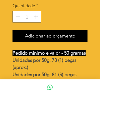
Quantidade
*
Adicionar ao orçamento
Pedido mínimo e valor - 50 gramas
Unidades por 50g: 78 (1) peças
(aprox.)
Unidades por 50g: 81 (S) peças
(aprox.)
3 piramides
Valor por quilo
: R$ 638,00
Quantidade aproximada por quilo
:
1579 peças (1)
Quantidade aproximada por quilo
:
1628 peças (S)
Tamanho
: ↕ 23 mm
Peso unitário
: 0,633 (1)