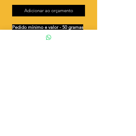
Adicionar ao orçamento
Pedido mínimo e valor - 50 gramas
Unidades por 50g: 75 peças (aprox.)
Oval desenhos
Valor por quilo
: R$ 612,00
Quantidade aproximada por quilo
:
1506 peças
Tamanho
: ↕ 15 mm
Peso unitário
: 0,664
Material
: Latão bruto (sem banho)
◦ Fabricação própria 100% brasileira
ATENÇÃO
Cada quantidade adicionada
corresponde a 50 gramas
Exemplo: Quantidade 2 = 100g