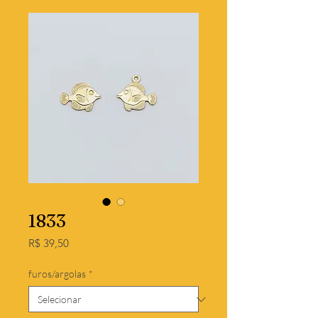
1833
Preço
R$ 39,50
furos/argolas
*