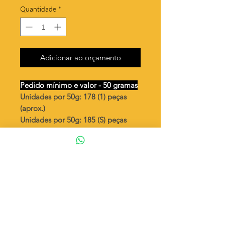
Quantidade
*
Adicionar ao orçamento
Pedido mínimo e valor - 50 gramas
Unidades por 50g: 178 (1) peças
(aprox.)
Unidades por 50g: 185 (S) peças
(aprox.)
Peixe pequeno
Valor por quilo
: R$ 790,00
Quantidade aproximada por quilo
:
3571 peças (1)
Quantidade aproximada por quilo
:
3717 peças (S)
Tamanho
: ↕ 12 mm
Peso unitário
: 0,28 (1)