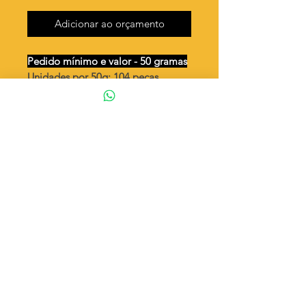
Adicionar ao orçamento
Pedido mínimo e valor - 50 gramas
Unidades por 50g: 104 peças
(aprox.)
Gota lixada
Valor por quilo
: R$ 692,00
Quantidade aproximada por quilo
:
2087 peças
Tamanho
: ↕ 22 mm
Peso unitário
: 0,479
Material
: Latão bruto (sem banho)
◦ Fabricação própria 100% brasileira
ATENÇÃO
Cada quantidade adicionada
corresponde a 50 gramas