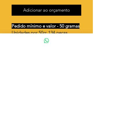
Adicionar ao orçamento
Pedido mínimo e valor - 50 gramas
Unidades por 50g: 134 peças
(aprox.)
Gota vazada ondulada torta
Valor por quilo
: R$ 771,00
Quantidade aproximada por quilo
:
2688 peças
Tamanho
: ↕ 22 mm
Peso unitário
: 0,372
Material
: Latão bruto (sem banho)
◦ Fabricação própria 100% brasileira
ATENÇÃO
Cada quantidade adicionada
corresponde a 50 gramas