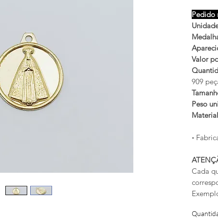
Pedido 
Unidade
Medalha
Apareci
Valor po
Quantid
909 peç
Tamanh
Peso uni
Materia
◦ Fabric
ATENÇ
Cada qu
corresp
Exemplo
Quantid