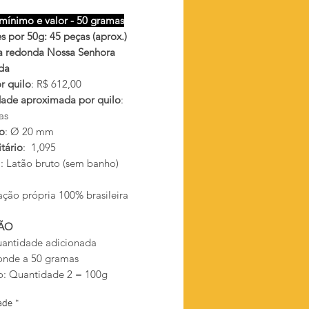
mínimo e valor - 50 gramas
s por 50g: 45 peças (aprox.)
 redonda Nossa Senhora
da
r quilo
: R$ 612,00
ade aproximada por quilo
:
as
o
: Ø 20 mm
tário
: 1,095
l
: Latão bruto (sem banho)
ação própria 100% brasileira
ÃO
antidade adicionada
onde a 50 gramas
: Quantidade 2 = 100g
ade
*