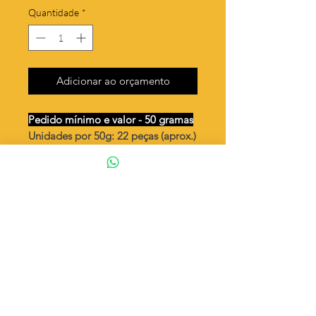
Quantidade
*
Adicionar ao orçamento
Pedido mínimo e valor - 50 gramas
Unidades por 50g: 22 peças (aprox.)
Medalha oval grande Santos -
modelos
Valor por quilo
: R$ 582,00
Quantidade aproximada por quilo
:
441 peças
Tamanho
: ↕ 36 mm
Peso unitário
: 2,264
Material
: Latão bruto (sem banho)
Coração de Jesus Maria
Cristo Aparecida
◦ Fabricação própria 100% brasileira