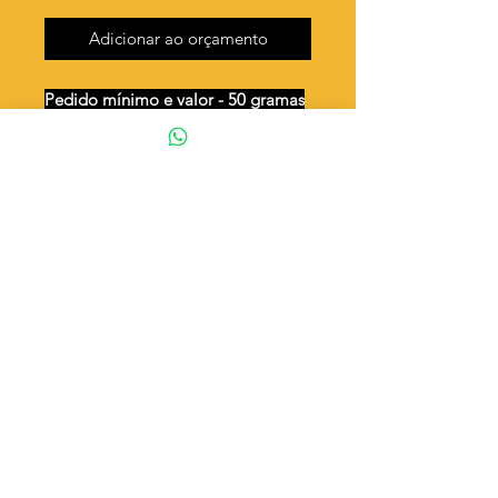
Adicionar ao orçamento
Pedido mínimo e valor - 50 gramas
Unidades por 50g: 20 peças (aprox.)
Placa palavra Jesus
Valor por quilo
: R$ 581,00
Quantidade aproximada por quilo
:
407 peças
Tamanho
: ↕ 24 mm
Peso unitário
: 2,457
Material
: Latão bruto (sem banho)
◦ Fabricação própria 100% brasileira
ATENÇÃO
Cada quantidade adicionada
corresponde a 50 gramas
Exemplo: Quantidade 2 = 100g