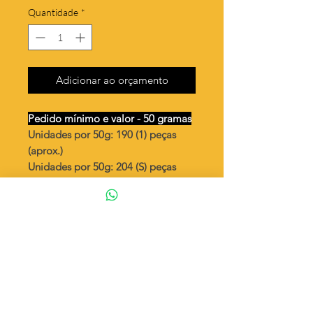
Quantidade
*
Adicionar ao orçamento
Pedido mínimo e valor - 50 gramas
Unidades por 50g: 190 (1) peças
(aprox.)
Unidades por 50g: 204 (S) peças
(aprox.)
Gato
Valor por quilo
: R$ 692,00
Quantidade aproximada por quilo
:
3816 peças (1)
Quantidade aproximada por quilo
:
4098 peças (S)
Tamanho
: ↕ 14 mm
Peso unitário
: 0,262 (1)