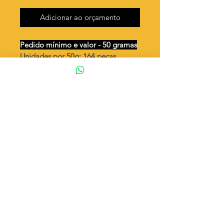
Adicionar ao orçamento
Pedido mínimo e valor - 50 gramas
Unidades por 50g: 164 peças
(aprox.)
Losango vazado abaulado
Valor por quilo
: R$ 692,00
Quantidade aproximada por quilo
:
3289 peças
Tamanho
: ↕ 17 mm
Peso unitário
: 0,304
Material
: Latão bruto (sem banho)
◦ Fabricação própria 100% brasileira
ATENÇÃO
Cada quantidade adicionada
corresponde a 50 gramas